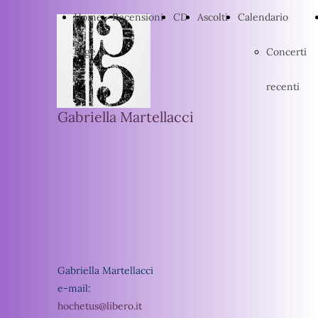
Home
Recensioni
CD
Ascolti
Calendario
Page
Concerti
recenti
Gabriella Martellacci
Gabriella Martellacci
e-mail:
hochetus@libero.it