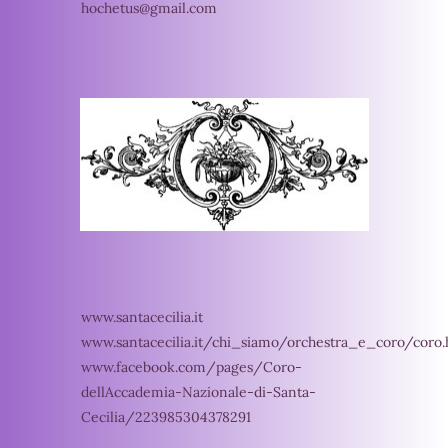
hochetus@gmail.com
www.santacecilia.it
www.santacecilia.it/chi_siamo/orchestra_e_coro/coro.
www.facebook.com/pages/Coro-
dellAccademia-Nazionale-di-Santa-
Cecilia/223985304378291